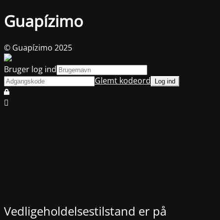
Guapízimo
© Guapízimo 2025
Bruger log ind
Glemt kodeord
Vedligeholdelsestilstand er på