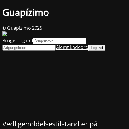
Guapízimo
© Guapízimo 2025
Bruger log ind
Glemt kodeord
Vedligeholdelsestilstand er på